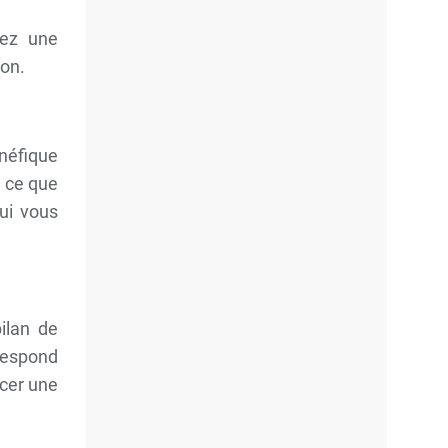
mez une
ion.
énéfique
e ce que
qui vous
ilan de
respond
ncer une