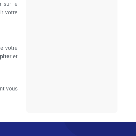
r sur le
ir votre
de votre
piter
et
nt vous