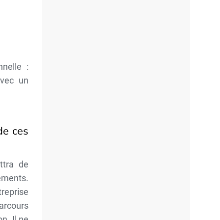
nelle :
avec un
de ces
ttra de
nements.
reprise
arcours
n. Il ne