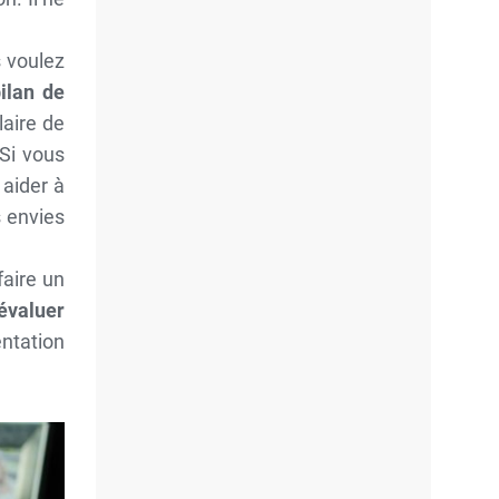
 voulez
bilan de
laire de
 Si vous
aider à
s envies
faire un
évaluer
ntation